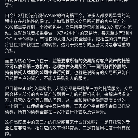
守”。
自今年2月份港府颁布VASP的咨询稿至今，许多人都发现监管的流
程中存在战略性的保守。比如监管要求交易所托管的客户资产的
98%都需要存到一个冷钱包中，交易所平常只能维持2%的资产在流
动。这就意味着如果要做一家7×24小时的交易所，每天至少有3到4
个Cut off的时间，有授权的人进入到安全屋中，把相应的资产做好
冷钱包到热钱包之间的转换。这对于交易所的运营来说是非常重的
负担。
而更为核心的一点在于，
监管要求所有的交易所对客户资产的托管
不可以放到第三方机构，必须放在交易所名下一间百分百控股的、
持有信托人牌照的公司中进行托管。
也就是说所有的交易所只能自
己托管客户的资产，不能去采购别人的服务。
但目前Web3的交易所中，大部分都是采购第三方的托管服务。交易
所会将大部分的客户资产放到第三方的托管机构中，来解决很多交
割、托管的安全等方面的问题，这一点和传统金融是高度类似的。
举个例子，在传统金融中交易债券，其实各个平台都不会自己托管
债券，所有的债券全都在两家托管行托管以及做清算。
这样高度集中的第三方的托管能带来什么好处呢？一是其托管的专
业程度非常高，相对应的效率也非常高；二是其信用程度十分有保
障。