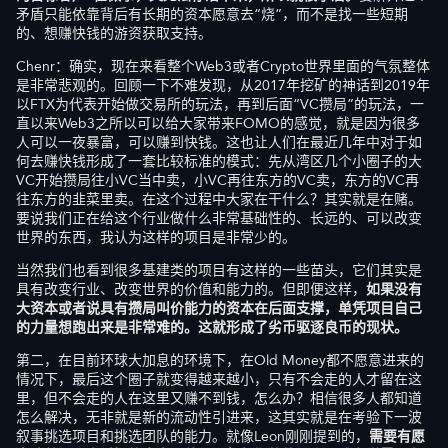
矛盾只能依靠背后有长期的资本愿意去“烧”，而不是找一些短期
的、想赚快钱的游资获取支持。
Chenr：确实，现在来看整个Web3或者Crypto世界里面的气氛整体
是非常悲观的。回顾一下不难发现，从2017年挖矿的神话到2019年
以FTX为代表开始做交易所的玩法，再到后面“VC攒局”的玩法，一
直以来Web3之所以可以给大家带来FOMO的感觉，就是因为很多
人可以一夜暴富，可以赚到快钱。这也让人们在最近几年中对于如
何去赚快钱形成了一套比较标准的模式：先从湾区几个小圈子的大
VC开始攒局往小VC当中卖，小VC再往东方的VC卖，东方的VC再
往东方的韭菜里卖。在这个过程中大家在干什么？其实就是在赌。
要说我们正在给这个行业做什么非常基础性的、长远的、可以改变
世界的东西，我认为这样的项目是非常少的。
当然我们也看到很多基建类的项目有这样的一些苗头，它们其实是
具有改变行业、改变世界的价值和能力的。但即便这样，
如果没有
大资本或者说具有攒局叫价能力的资本在后面支撑，单凭项目自己
的力量想跑出来是非常难的。这就形成了劣币驱逐良币的现状。
第二，在目前环球大加息的环境下，在Old Money都不愿意进来的
情况下，最后这个圈子就变得越来越小，只有不会走的人才留在这
里，但不会走的人在这里又赚不到钱，怎么办？相信很多人都知道
怎么解决，无非就是新的流动性引进来，这其实就是在考验下一波
叙事挑选项目和挑选团队的能力。就像Leon刚刚提到的，
需要有愿