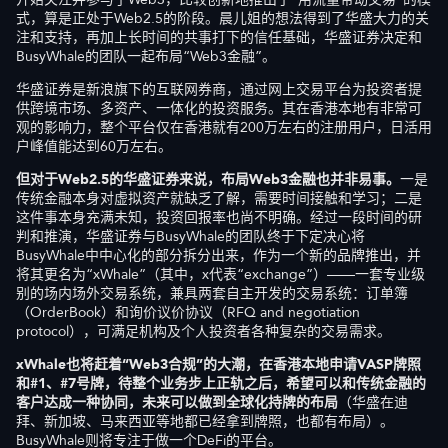
式，算是正处于Web2.5的阶段。晨儿姐的想法得到了华盛大力的关
注和支持，再加上长时间的共事打下的信任基础，华盛证券决定和
BusyWhale的团队一起布局“Web3金融”。
华盛证券是新浪旗下的互联网券商，通过网上交易平台为投资者提
供跨境市场、多资产、一体化的投资服务。其在香港本地有非常可
观的影响力，整个平台仅在香港就有200万左右的注册用户，日活用
户峰值能达到60万左右。
但对于Web2.5的华盛证券来说，布局Web3金融也并非易事。
一是
传统金融本身对虚拟资产就缺乏了解，需要时间接触和学习；二是
这件事本身充满未知，投资回报率也尚不明确。经过一段时间的研
判和推演，华盛证券与BusyWhale的团队终于下定决心将
BusyWhale中中心化的部分拆分出来，作为一个新的品牌推出，并
将其更名为“xWhale”（其中，x代表“exchange”）——一套专业级
别的场内场外交易系统，兼具两套自主开发的交易系统：订单簿
（OrderBook）和询价议价协议（RFQ and negotiation
protocol），可满足机构及个人投资者各种复杂的交易需求。
xWhale也将赶着“Web3合规”的大潮，在香港本地申请VASP牌照
和#1、#7号牌，待整个业务步上正轨之后，希望可以和传统金融的
客户达成一种协同，未来可以做到全球化持牌的布局
（华盛在迪
拜、新加坡、马来西亚等地都已经拿到牌照，也都有布局）。
BusyWhale则将专注于做一个DeFi的平台。