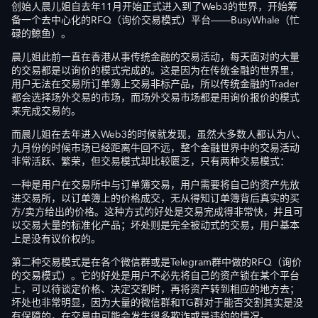
创始人晨儿姐自去年11月开始正式进入到了Web3的世界，开始筹
备一个去中心化的RFQ（询价交易模式）平台——BusyWhale（忙
碌的鲸鱼）。
晨儿姐此前一直在香港从事传统金融的交易活动，每天面对的大量
的交易都是以询价的模式完成的。这是因为在传统金融的世界里，
用户无法在交易所订单簿上交易非标产品，所以传统金融的Trader
都会选择场外交易的市场，而场外交易市场都是用询价报价的模式
来完成交易的。
而晨儿姐在去年进入Web3的时候就发现，虽然大多数人都认为八、
九月份的时候市场已经距离牛回不远，整个金融世界中的交易活动
非常活跃、繁荣，但交易模式却比较匮乏，只有两种交易模式：
一种是用户在交易所中与订单簿交易，用户需要将自己的资产先放
进交易所，以订单簿上的价格成交，无从得知订单簿背后真实的买
方/卖方给出的价格。这种方式的好处是交易完成得非常快，并且可
以交易大量的标准化产品；坏处则是完全被动式的交易，用户基本
上是没有议价权的。
第二种交易模式是在各个微信群或是Telegram群中做的RFQ（询价
的交易模式）。它的好处是用户不必先将自己的资产锁在某个平台
上，可以待谈定价格、决定交割时，再将资产转到相应的地方去；
坏处也非常明显，因为大量的微信群和TG群对于能否交割其实是没
有保障的，在交易中可能会发生很多欺诈或是违约的情况。