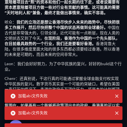
意陪着项目去“熬”的资本和他们一起长期的往下走，或者说需要有
资本愿意陪着项目方做一些对行业有贡献的事情。这可能真的需要
“天时地利人和”兼备，最终才能做出事情来，确实不容易。
听众：
我们的立场还是想让香港尽快步入未来的趋势中，尽快把很
多工作展开，然后尽快把整个中国的状态再做到全球最好。
中国在
古代是非常强大的，引领全球，近代可能有一点断层，现在人类的
文明状态又到了今天。
在现阶段，香港作为中国的一个先头部队，
在目前最具趋势的一个行业，我们还是要看好香港。
香港背靠大
陆，在很多维度里面大陆的很多东西都必须要经过香港。所以香港
的未来是可期的，而且未来的空间非常大。
Leon：我们会好好努力，为了中华民族的复兴，好好的build这个行
业。
Chenr：还真别说，干这行真的可能通过掌握全球金融支付权实现
中华民族的复兴。数字货币其实是一个可能的突破口，希望在美国
一直打压的情况下，香港的政府千万顶住压力，将原本的计划都顶
出去，这就已经是巨大的胜利了。
因为香港市场上的人都非常的贪
加载abi文件失败
婪、非常的专业、非常的勤奋，有这样的一群人、有这样一个市场
氛围在，如果再有一个能够将政策顶出去的政府，香港真的可以实
现“中华民族伟大复兴”这个功能。
加载abi文件失败