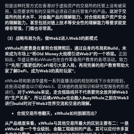
但是这种托管方式在香港对于虚拟资产的交易所的托管上没有被采
用，反而要求所有的交易所必须自己去托管客户的产品。
这对于交
易所的技术水平、对金融产品的理解能力、对合规和客户资产安全
的理解能力，甚至包括对链上技术等安全性的理解能力等要求就变
得非常强，门槛也非常高。
（3）战略布局为先，做Web2进入Web3的新模式
xWhale的愿景是在拿到合规牌照后，通过自身的布局和Build，未
来成为市场上“将Old Money大规模引进Web3”的一个桥梁。
正因
如此，华盛证券和xWhale也在合作筹备用户教育的各项活动，致力
于
“先用门槛更低的CeFi吸引大家入局，再用完善的用户教育帮助大
家了解DeFi、成为Web3的高阶玩家”
。
xWhale将和新浪华盛有一系列直播活动的规划和线下沙龙的规划，
这些活动都会以介绍Web3、区块链的底层知识和研究型报告的形式
进行。
对于xWhale来说，走合规路线并不代表要完全放弃掉Web3
的“生产关系”，所以后续xWhale也会融入BusyWhale之前在Web3
进行build时对于Web3世界交流和交易的理解。
合规交易所卷翻天，xWhale如何脱颖而出？
从产品维度来看，xWhale与其他交易所最大的区别主要有二：一是
xWhale是一个专业级别、金融工程级别的产品，其可以应付许多复