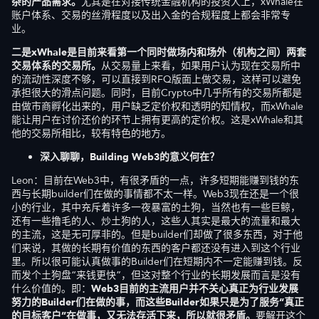
杂的产品需求。
尤其是在对接传统金融机构的投资人上，xWhale在
账户体系、交易的丝滑程度以及出入金的合规程度上都会非常专
业。
二是xWhale是目前来看第一个同时做场内和场外（机构之间）两套
交易体系的交易所。
从交易量上来看，如果用户认为现在交易所中
的流动性深度不够，可以直接到RFQ版面上做交易，这样可以避免
承担很大的滑点问题。同时，目前Crypto中几乎所有的交易所都是
由做市商孵化出来的，用户缺乏定价权和透明的知情权，而xWhale
能让用户在讨价还价的环节上拥有更高的定价权。这是xWhale和其
他的交易所相比，较有特色的地方。
深入聊聊，Building Web3的意义何在？
Leon：目前在Web3中，有很矛盾的一点，许多短期能赚到钱的东
西与长期builder们在做的事情都不太一样。Web3现在还是一个很
小的行业，其中充斥着许多一夜暴富的土狗，当然也有一些巨鲸，
还有一些撸毛的人、炒土狗的人，这些人其实是最大的流量和最大
的主流，这是无可厚非的。但是builder们却做了很多东西，对于他
们来说，其做的长期有价值的东西的客户都还没有进入到这个行业
里。所以很可能认真做事的Builder们在短期内不一定能赚到钱。反
而发个土狗盘“来钱更快”，但这对整个行业的长期发展而言是没有
什么价值的。即：
Web3目前的主流用户并不关心真正为行业发展
努力的Builder们在做的事，而这些Builder如果只是为了服务“真正
的目标客户”在做事，又无法存活下来，所以就很矛盾。
要解开这个