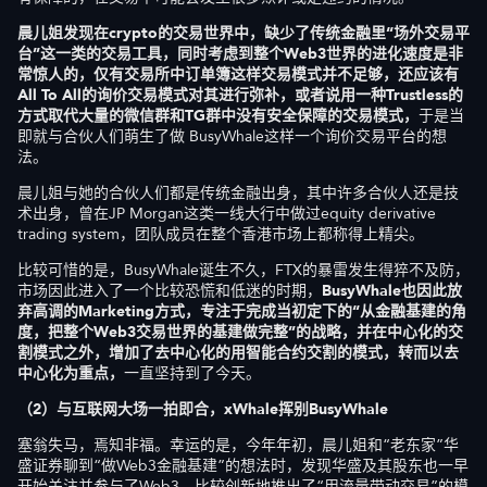
晨儿姐发现在crypto的交易世界中，缺少了传统金融里“场外交易平
台”这一类的交易工具，同时考虑到整个Web3世界的进化速度是非
常惊人的，仅有交易所中订单簿这样交易模式并不足够，还应该有
All To All的询价交易模式对其进行弥补，或者说用一种Trustless的
方式取代大量的微信群和TG群中没有安全保障的交易模式，
于是当
即就与合伙人们萌生了做 BusyWhale这样一个询价交易平台的想
法。
晨儿姐与她的合伙人们都是传统金融出身，其中许多合伙人还是技
术出身，曾在JP Morgan这类一线大行中做过equity derivative
trading system，团队成员在整个香港市场上都称得上精尖。
比较可惜的是，BusyWhale诞生不久，FTX的暴雷发生得猝不及防，
市场因此进入了一个比较恐慌和低迷的时期，
BusyWhale也因此放
弃高调的Marketing方式，专注于完成当初定下的“从金融基建的角
度，把整个Web3交易世界的基建做完整”的战略，并在中心化的交
割模式之外，增加了去中心化的用智能合约交割的模式，转而以去
中心化为重点，
一直坚持到了今天。
（2）与互联网大场一拍即合
，xWhale挥别BusyWhale
塞翁失马，焉知非福。幸运的是，今年年初，晨儿姐和“老东家”华
盛证券聊到“做Web3金融基建”的想法时，发现华盛及其股东也一早
开始关注并参与了Web3，比较创新地推出了“用流量带动交易”的模