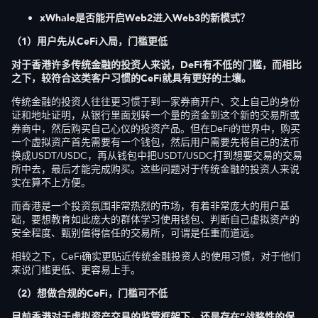
xWhale是否能开启Web2进入Web3的新模式？
（1）用户先从CeFi入局，门槛更低
对于香港许多传统金融的投资人来说，DeFi有不低的门槛，而相比
之下，较符合这类客户习惯的CeFi就具有更好的土壤。
传统金融的投资人往往更习惯于到一家券商开户、交上自己的身份
证和地址证明，从银行里面划转一个量的资金到这个新的交易所或
券商中，然后购买自己心仪的投资产品。但在DeFi的世界中，购买
一个虚拟资产首先需要有一个钱包，然后用户需要先将自己的法币
换成USDT/USDC，再从钱包中把USDT/USDC打到想要交易的交易
所中去，最后才能完成购买。这些问题对于传统金融的投资人来说
实在算不上方便。
而香港是一个投资氛围非常热烈的市场，有着非常庞大的用户基
础，要想教育如此庞大的群体学习使用钱包、判断自己虚拟资产的
安全程度、甄别值得信任的交易所，可谓是任重而道远。
相较之下，CeFi确实更贴近传统金融投资人的使用习惯，对于他们
来说门槛更低、更容易上手。
（2）想做合规的CeFi，门槛可不低
目前香港对于虚拟资产交易的监管框架下，还是存在“战略性的保