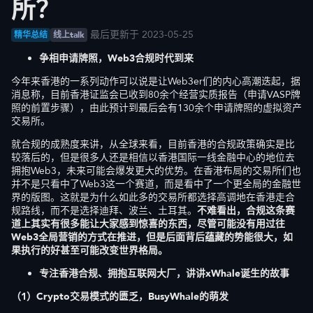
所？
最后更新于 2023-05-25
精华总结
线上talk
争相申请牌照，Web3合规时代到来
今年来香港的一系列动作可以说是让Web3er们的内心高潮迭起，据
消息称，目前香港证监会已收到80余个经营实质报告（申请VASP牌
照的前置步骤），由此预计到最后会有130余个申请牌照的虚拟资产
交易所。
就合规的成熟度来讲，从全球来看，目前香港的合规政策确实是比
较落后的，但是很多人还是相信以香港国际一线金融中心的地位去
拥抱Web3，未来可能会爆发更大的优势。在香港布局的交易所们也
并不是只看中了Web3这一个赛道，而是看中了一个更全局的金融世
界的版图。这就是为什么如此多的交易所都选择高调地在香港走合
规路线，而不是选择迪拜、波兰、土耳其。
不难看出，合规这条赛
道上其实有很多能让大家感到惊喜的东西，尽管可能没有用过往
Web3全局营销的方式在推进，但是后面背后蕴藏的势能很大，如
果执行的好甚至可能改变世界格局。
专注香港合规、拥抱互联网大厂，讲讲xWhale诞生的故事
（1）
Crypto交易模式的匮乏，BusyWhale的萌发