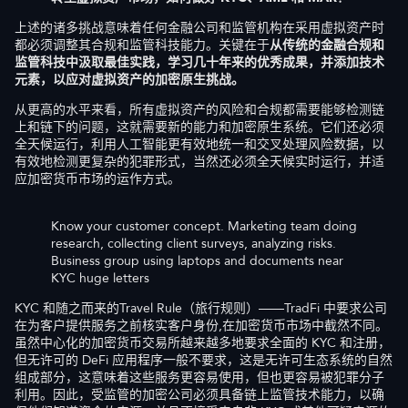
上述的诸多挑战意味着任何金融公司和监管机构在采用虚拟资产时
都必须调整其合规和监管科技能力。关键在于
从传统的金融合规和
监管科技中汲取最佳实践，学习几十年来的优秀成果，并添加技术
元素，以应对虚拟资产的加密原生挑战。
从更高的水平来看，所有虚拟资产的风险和合规都需要能够检测链
上和链下的问题，这就需要新的能力和加密原生系统。它们还必须
全天候运行，利用人工智能更有效地统一和交叉处理风险数据，以
有效地检测更复杂的犯罪形式，当然还必须全天候实时运行，并适
应加密货币市场的运作方式。
Know your customer concept. Marketing team doing
research, collecting client surveys, analyzing risks.
Business group using laptops and documents near
KYC huge letters
KYC 和随之而来的Travel Rule（旅行规则）——TradFi 中要求公司
在为客户提供服务之前核实客户身份,在加密货币市场中截然不同。
虽然中心化的加密货币交易所越来越多地要求全面的 KYC 和注册，
但无许可的 DeFi 应用程序一般不要求，这是无许可生态系统的自然
组成部分，这意味着这些服务更容易使用，但也更容易被犯罪分子
利用。因此，受监管的加密公司必须具备链上监管技术能力，以确