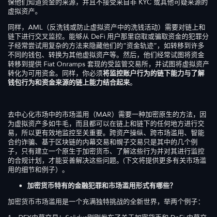
保他们知道资金的来源，并且不接受来自非 KYC 或其他可疑来源的
虚拟资产。
同样，AML（反洗钱或防止虚拟资产中的洗钱活动）需要对链上和
链下进行交叉监控。能够从 DeFi 用户那里窃取或骗取资金的犯罪分
子经常尝试用复杂的方法来隐藏他们的“资金轨迹”，如转移到许多
不同的钱包、转换为其他虚拟资产等。然后，他们经常试图将资金
转移到提供 Fiat Onramps 套现的受监管交易所，并试图将虚拟资产
转化为可用资金。同样，你必须
将监控账户行为的链下能力与了解
钱包行为和资金来源的链上能力结合起来
。
去中心化市场中的市场滥用（MAR）需要一种加密原生的方法，因
为虚拟资产多如牛毛，而且都可以在链上和链下的任何地方进行交
易，所以更有效地监控至关重要。跨资产操纵、跨市场滥用、智能
合约诈骗、基于区块链的内幕交易和幌子交易只是其中的几个例
子，只有建立一个原生于加密货币、了解这些行为并对其进行监控
的合规计划，才能妥善解决这些问题。(下文将提供更多有关市场滥
用的细节和例子）。
加密货币特有的金融犯罪和市场滥用形式有哪些？
加密货币市场滥用是一个充满独特挑战的全新世界，举两个例子：