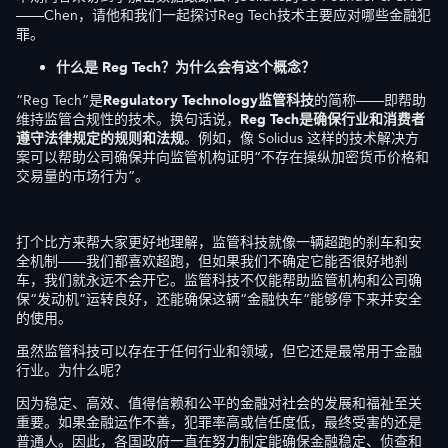
——Chen，请他和我们一起探讨Reg Tech技术主要应对哪些金融犯
罪。
什么是 Reg Tech？为什么会有这个概念？
“Reg Tech”是
Regulatory Technology监管科技
的简称——即帮助
维持监管合规性的技术。换句话说，
Reg Tech是确保行业和消费者
遵守法律规定的规则和法规
。例如，像 Solidus 这样的技术解决方
案可以帮助公司确保并向监管机构证明“不存在操纵加密货币价格和
交易量的市场行为”。
打个比方来帮大家更好地理解，监管科技就像一辆超跑的刹车和安
全机制——我们都喜欢超跑，但如果我们不确定它能否很好地刹
车，我们就永远不会开它。监管科技不仅能帮助监管机构和公司确
保“发动机”运转良好，还能确保这辆“金融快车”能够停下来并安全
的使用。
虽然监管科技可以存在于任何行业和领域，但它还是最常用于金融
行业。为什么呢？
因为稳定、高效、值得信赖和公平的金融对社会的发展和福祉至关
重要。如果金融运作不善，犯罪率高或信任度低，最终受害的还是
普通人。因此，各国政府一直在努力制定能确保金融稳定、侦查和