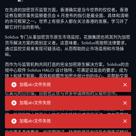
在先进的加密货币监管方面，香港确实是当今世界的佼佼者。香港
证券及期货事务监察委员会 6 月发布的指引是最全面、具体和清晰
的许可框架之一。世界上有很多人都在关注香港的发展，学习并了
解它对行业的影响。
Solidus 专门从事加密货币原生市场监控，花旗集团也将其列为加密
货币解决方案的类别定义者。这意味着，Solidus将按照法律要求，
通过监控交易来发现可疑活动，从而帮助防止市场滥用和市场操
纵。
而作为与监管机构共同打造的完全加密原生解决方案，Solidus的合
规中心软件 Solidus HALO 设计独特，可满足证监会的要求，成为
链上和链下智能、高效和前瞻性加密合规计划的中心，并帮助交易
所申请和获得牌照。Solidus在过去五年中与全球最大的加密货币公
加载abi文件失败
司和金融机构的合作，包括监控超过 2.5 亿个交易事件和超过 16 万
亿美元的日价值，目前也正在与许多申请牌照的交易所合作。
加载abi文件失败
最具体地说，证监会法规第 8.3 条要求平台使用“平台运营商应采用
由声誉良好的独立供应商提供的有效市场监控系统，以识别、监
控、检测和防止其平台上的任何市场操纵或滥用活动，并在需要时
为证监会提供访问该系统的途径，以履行其自身的监控职能”。
加载abi文件失败
Solidus 就是为此而专门建立的，同时也是为了满足证监会指导方针
中的更多具体要求，如定期测试、快速检测并向证监会报告可疑问