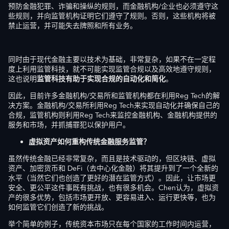
预防金融犯罪、诈骗和操纵的规则，而金融机构/企业也必须遵守这
些规则，并向监管机构证明它们遵守了规则。否则，这些机构将被
禁止运营，并可能失去牌照和所有业务。
同时由于现代金融主要以技术为基础，非常复杂，如果不在一定程
度上利用监管科技，就不可能实现监管合规以及高效地遵守规则，
这也说明
监管科技有助于实现
合规
的自动化和简化
。
因此，目前许多金融机构/交易所和监管机构都在利用Reg Tech的解
决方案。金融机构/交易所利用Reg Tech来实现自动化并确保自己的
合规，监管机构则利用Reg Tech来监控金融机构、金融机构提供的
服务和市场，并抓捕罪犯以保护用户。
虚拟资产如何重构传统金融服务监管？
虽然传统金融已经非常复杂，而且是技术驱动的，但区块链、虚拟
资产、加密货币和 DeFi（去中心化金融）将其提升到了一个全新的
水平（当然它们也创造了更好的潜在监管方式）。因此，让市场更
安全、更公平这件事既有挑战，也有很多机会。Chen认为，虚拟资
产的很多优势，包括市场更开放、更容易进入、运行更快等，也为
如何监管它们创造了新的挑战。
举个简单的例子，传统资本市场只在每个国家的工作时间内运营，