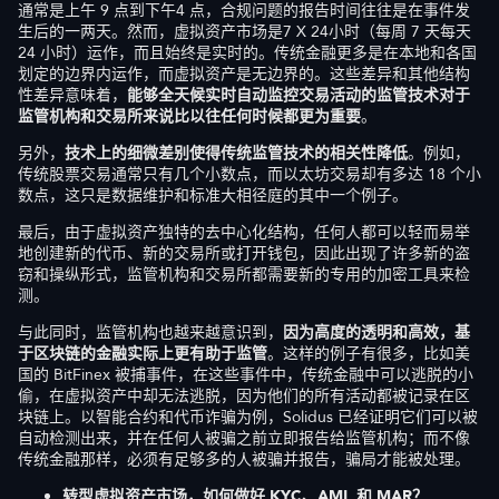
通常是上午 9 点到下午4 点，合规问题的报告时间往往是在事件发
生后的一两天。然而，虚拟资产市场是7 X 24小时（每周 7 天每天
24 小时）运作，而且始终是实时的。传统金融更多是在本地和各国
划定的边界内运作，而虚拟资产是无边界的。这些差异和其他结构
性差异意味着，
能够全天候实时自动监控交易活动的监管技术对于
监管机构和
交易所
来说比以往任何时候都更为重要
。
另外，
技术上的细微差别使得传统监管技术的相关性降低
。例如，
传统股票交易通常只有几个小数点，而以太坊交易却有多达 18 个小
数点，这只是数据维护和标准大相径庭的其中一个例子。
最后，由于虚拟资产独特的去中心化结构，任何人都可以轻而易举
地创建新的代币、新的交易所或打开钱包，因此出现了许多新的盗
窃和操纵形式，监管机构和交易所都需要新的专用的加密工具来检
测。
与此同时，监管机构也越来越意识到，
因为
高度的
透明和高效
，
基
于区块链的金融实际上
更
有助于监管
。这样的例子有很多，比如美
国的 BitFinex 被捕事件，在这些事件中，传统金融中可以逃脱的小
偷，在虚拟资产中却无法逃脱，因为他们的所有活动都被记录在区
块链上。以智能合约和代币诈骗为例，Solidus 已经证明它们可以被
自动检测出来，并在任何人被骗之前立即报告给监管机构；而不像
传统金融那样，必须有足够多的人被骗并报告，骗局才能被处理。
转型虚拟资产市场，如何做好 KYC、AML 和 MAR？