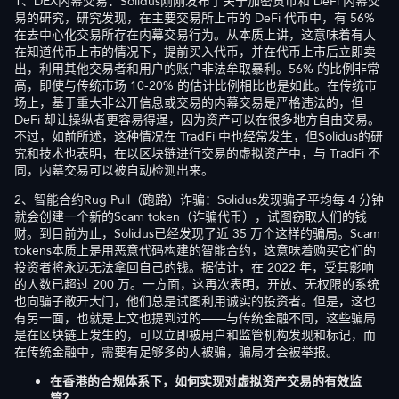
1、DEX内幕交易：Solidus刚刚发布了关于加密货币和 DeFi 内幕交
易的研究，研究发现，在主要交易所上市的 DeFi 代币中，有 56%
在去中心化交易所存在内幕交易行为。从本质上讲，这意味着有人
在知道代币上市的情况下，提前买入代币，并在代币上市后立即卖
出，利用其他交易者和用户的账户非法牟取暴利。56% 的比例非常
高，即使与传统市场 10-20% 的估计比例相比也是如此。在传统市
场上，基于重大非公开信息或交易的内幕交易是严格违法的，但
DeFi 却让操纵者更容易得逞，因为资产可以在很多地方自由交易。
不过，如前所述，这种情况在 TradFi 中也经常发生，但Solidus的研
究和技术也表明，在以区块链进行交易的虚拟资产中，与 TradFi 不
同，内幕交易可以被自动检测出来。
2、智能合约Rug Pull（跑路）诈骗：Solidus发现骗子平均每 4 分钟
就会创建一个新的Scam token（诈骗代币），试图窃取人们的钱
财。到目前为止，Solidus已经发现了近 35 万个这样的骗局。Scam
tokens本质上是用恶意代码构建的智能合约，这意味着购买它们的
投资者将永远无法拿回自己的钱。据估计，在 2022 年，受其影响
的人数已超过 200 万。一方面，这再次表明，开放、无权限的系统
也向骗子敞开大门，他们总是试图利用诚实的投资者。但是，这也
有另一面，也就是上文也提到过的——与传统金融不同，这些骗局
是在区块链上发生的，可以立即被用户和监管机构发现和标记，而
在传统金融中，需要有足够多的人被骗，骗局才会被举报。
在香港的合规体系下，如何实现对虚拟资产交易的有效监
管？