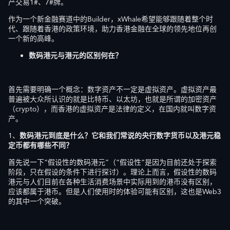
产交易1#、7#牌。
作为一个新金融赛道中的Builder，xWhale希望能够跟随着整个时
代、跟随着香港的政策环境，助力香港金融在全球的领先地位再创
一个新的高峰。
数码港元与港元的区别何在？
首先需要明确一个概念：数字资产不一定是虚拟资产。虚拟资产最
普遍被大众所认识的就是比特币、以太坊，也就是所谓的加密资产
（crypto），而香港的虚拟资产是法律的定义，在国内就叫数字资
产。
1、
数码港元
到底是什么？它和我们常说的央行数字货币
以及
港元稳
定币都有哪些不同？
首先说一下“假设性的数码港元”（“假设性”是因为目前还处于探索
阶段，只在假设的条件下进行探讨）。理论上而言，假设性的数码
港元与人们目前在各种生活消费场景中实际用到的港币没有区别，
应该都属于港币。但是人们使用时的体验可能有区别，这也是Web3
的其中一个突破。