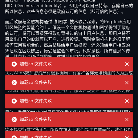
DID（Decentralized Identity）。即用户可以自己持有、存储自己的
所以信息，这些信息必须是政府认可的信息（即可信的信息）。
而后政府与金融机构通过“加密学”技术联合起来，将Reg Tech应用
到区块链的智能合约上。假设一个金融机构通过加密学得到了政府
的认可，将可以直接获得政府背书过的链上用户信息，即用户将不
用拿出自己的ID就可以开户、进行投资。同时金融机构也必须了解
如何应用智能合约，然后拿钱给用户做投资，还必须给用户相应的
凭证放在区块链上，接受证监会的审批。也就是说，所有信息的传
送、储存都必须受到监管，这样对用户的保障更多。
加载abi文件失败
香港的合规
W
eb
3
其实全
都
是
从
很底层
的
技术出发的
。
尽管很多人
认为Web3或加密资产有很多骗局，有各种各样无法预测的人为造成
的损失，但是在合规框架下，香港采纳了Web3相对比较公正，又高
加载abi文件失败
效的底层基建技术。其中必然有一些环节还是需要人为操作
（trust less不可能做到百分之百），那么合规要监管的就是人为操
作的环节，尽量保证是一个体面的、有美德的人或机构，出于一种
加载abi文件失败
非常公正的、负责任的态度去做的，所以监管是必须的。
另外，
香港的
W
eb3
发展
与
其他地方的
Web3发展的
区别特别
体现
在
货币方面
。数字人民币从2014年就已经开始展开专项研究，所以中
加载abi文件失败
国在这个事情其实比全球领先许多，即便是美国现在也还在谈“到底
搞不搞央行数字货币”，所以在技术上我们是走在前面的。我们也相
信未来一定是
从技术改变生活，从监管提升保障
。
加载abi文件失败