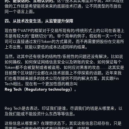
的
、
能谈话的
、
互相认识的
。这个技术其实难度并不高，ARTA现在
做的工作就是希望能将未来的底层技术打通，让不同类型的币放在
同一个语言上面。
四、从技术改变生活，从监管提升保障
现在整个VATP的框架对于交易所现有的/传统形式上的公司在香港上
市是有较大的“蛋糕切分”的。举个简单的例子，假如有一天一个公
司可以直接通过发行Token的方式募资，而不再需要把股份在交易所
上市出售，就能以更低的成本达成同样的结果。
当然，这其中还有很多的结构性/系统性的问题还没有解决，比如说
如何确权、如何保证网络信息安全以及转账的安全、如何保证每个
Token都不会被复制或者被盗用、如何应对黑客的攻击……这其实是
目前整个区块链行业都在从技术层面上不停探索的话题。近年来我
们也看到越来越多的技术公司在提供不同的解决方案，其实跟Fin
Tech相比，现在有一个更加性感的概念叫
Reg Tech（Regulatory technology）
。
Reg Tech是去表达、印证我们是谁，尽调我们的钱是从哪里来，以
及我们能或不能投资什么东西等等信息。
这些信息从哪里来？在理想状态下，其实这些信息已经存在，只是
需要用一个很安全的方式来记录和分享，这就是