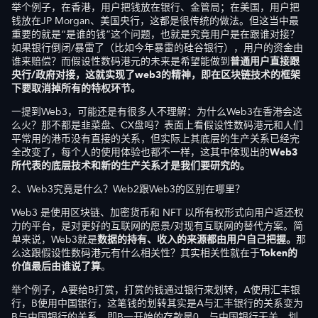
举个例子，在香港，用户把钱放在银行、金管局；在美国，用户把
钱放在JP Morgan、美国央行，这都是很传统的做法。但这当中最
重要的就是“是谁的钱”这个问题，也就是究竟用户是在跟谁对接？
如果银行倒闭/暴雷了（比如今年暴雷的硅谷银行），用户的资金由
谁来赔偿？而假设性数码港元的未来是希望能做到
普通用户
直接跟
央行
/政府
对接
，这
就实现了web
3
的精神，
即在
区块链技术的框架
下要取消掉所有的特权
环节
。
一提到Web3，可能还是有很多人不理解：为什么Web3在香港会这
么火？那不都是韭菜盘、CX盘吗？表面上看假设性数码港元和人们
平常用的港币没有直接的关系，但实际上其底层的生产关系已经完
全改变了，每个人的使用体验也都不一样，这其中体现出的
W
eb
3
所代表的底层技术和新的生产关系才是我们要研究
的。
2、Web3究竟是什么？Web2跟Web3的区别在哪里？
Web3 是使用区块链、加密货币和 NFT 以所有权形式向用户返还权
力的平台，是对更好的互联网的愿景/对现有互联网的替代方案。简
单来说，Web3就是
数据的持有
、
收入的来源都
由用户自己
把握。
那
么这跟假设性数码港元有什么相关性？其实相关性就在于
Token的
价值
最后
由
谁说了算
。
举个例子，A要给B打赏，打赏的钱通过银行来划转，A使用汇丰银
行，B使用中国银行，这笔钱的划转其实是A与汇丰银行的关系变为
B与中国银行的关系。即B一开始的存款是0，与中国银行无关，划