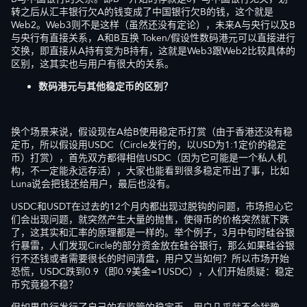
转之后从汇丰银行欠A的钱变成了中国银行欠B的钱，这个就是
Web2。Web3则不是这样（虽然还没有定论），未来A与央行以及B
与央行有直接关系，A和B互换 Token/假设性数码港元可以直接进行
交换，即直接从A持有变为B持有，这就是Web3跟Web2比较具体的
区别，这其实也与用户有很大的关系。
数码港元与其他稳定币的区别？
换个场景来说，假设现在A给B使用稳定币打赏（由于香港还没有稳
定币，所以假设用USDC（Circle发行的，以USD为1:1定价的稳定
币）打赏），首先双方都得相信USDC（因为它可能是一个私人机
构，不一定能永远存活），大家也能看到很多稳定币出了事，比如
Luna说会把钱还给用户，最后也没有。
USDC和USDT在过去的12个月内都出现过脱钩的问题，市场担心它
们会出现问题，就突然产生大量的抛售，使得币的价格突然就下跌
了，这其实和汇率的原理都是一样的。举个例子，3月中旬时硅谷银
行暴雷，人们发现Circle的部分资金放在硅谷银行，那么如果硅谷银
行不还钱或者需要很长的时间清盘，用户又当如何？所以市场开始
恐慌，USDC跌到0.9（即0.9美金=1USDC），人们开始质疑：稳定
币究竟稳不稳？