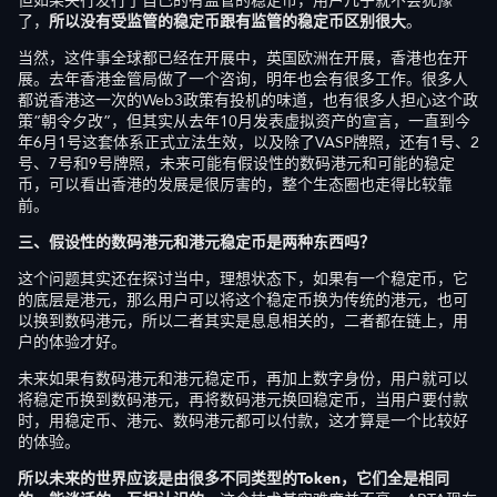
但如果央行发行了自己的有监管的稳定币，用户几乎就不会犹豫
了，
所以没有受监管的稳定币跟有监管的稳定币区别很大
。
当然，这件事全球都已经在开展中，英国欧洲在开展，香港也在开
展。去年香港金管局做了一个咨询，明年也会有很多工作。很多人
都说香港这一次的Web3政策有投机的味道，也有很多人担心这个政
策“朝令夕改”，但其实从去年10月发表虚拟资产的宣言，一直到今
年6月1号这套体系正式立法生效，以及除了VASP牌照，还有1号、2
号、7号和9号牌照，未来可能有假设性的数码港元和可能的稳定
币，可以看出香港的发展是很厉害的，整个生态圈也走得比较靠
前。
三、假设性的数码港元和港元稳定币是两种东西吗？
这个问题其实还在探讨当中，理想状态下，如果有一个稳定币，它
的底层是港元，那么用户可以将这个稳定币换为传统的港元，也可
以换到数码港元，所以二者其实是息息相关的，二者都在链上，用
户的体验才好。
未来如果有数码港元和港元稳定币，再加上数字身份，用户就可以
将稳定币换到数码港元，再将数码港元换回稳定币，当用户要付款
时，用稳定币、港元、数码港元都可以付款，这才算是一个比较好
的体验。
所以未来的世界
应该是由
很多
不同类型的
T
oken，
它们全是相同